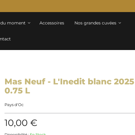
s du moment
Accessoires
Nos grandes cuvées
ntact
Mas Neuf - L'Inedit blanc 2025
0.75 L
Pays d'Oc
10,00 €
Disponibilité :
En Stock