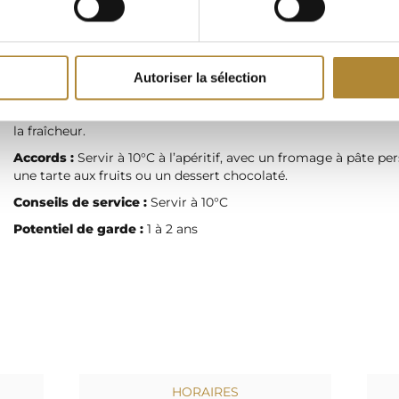
fermentation alcoolique. En fin de fermentation, ajout de MC
organique pour environ 45 g/L de sucre résiduel.
Elevage :
Assemblage élevé 3 mois en cuve inox.
Dégustation :
ROBE : Claire. NEZ : Complexe grâce aux arôm
Autoriser la sélection
Muscat (fruits exotiques, agrumes) et du Sauvignon blanc (fle
blanches, buis). BOUCHE : Bel équilibre en bouche entre le mo
la fraîcheur.
Accords :
Servir à 10°C à l’apéritif, avec un fromage à pâte pers
une tarte aux fruits ou un dessert chocolaté.
Conseils de service :
Servir à 10°C
Potentiel de garde :
1 à 2 ans
HORAIRES