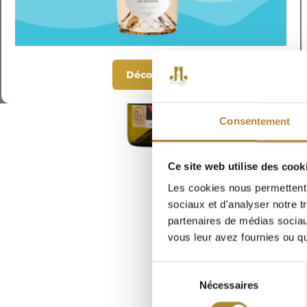
Découvrir
Consentement
Skip
Ce site web utilise des cook
to
Les cookies nous permettent d
the
beginning
sociaux et d'analyser notre t
of
partenaires de médias sociaux
the
vous leur avez fournies ou qu'
images
gallery
Sélection
Nécessaires
du
consentement