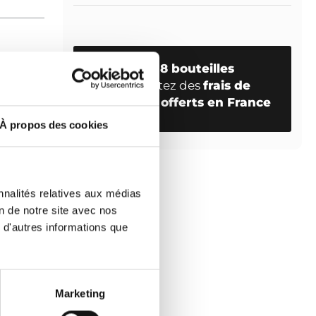
Dès
18 bouteilles
profitez des
frais de
domaine
port offerts en France
on
positions
À propos des cookies
 L’Ilôt
nnalités relatives aux médias
 y
on de notre site avec nos
 fleurs,
 d'autres informations que
re, à
resses,
Marketing