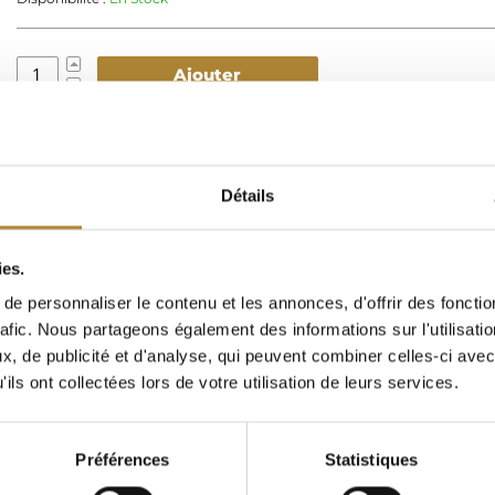
Ajouter
Description :
L'inédit est une gamme de vins issus de notre 
du Mas Neuf, au bord de la mer Méditerranée. Dans cette régi
traditionnelle, la famille Jeanjean a su s'imposer avec des pro
Détails
de vins novatrices et différentes.
Cépages :
60 % Muscat petits grains, 40% Sauvignon blanc
ies.
Vignoble :
Le Mas Neuf, entouré par la mer, étangs et marais («
e personnaliser le contenu et les annonces, d'offrir des fonctio
Muscat »), repose sur des calcaires lacustres et argiles rouges
caillouteuses du massif de la Gardiole. Le muscat à petit grain
rafic. Nous partageons également des informations sur l'utilisati
développe des arômes complexes de fruits blancs, exotiques et
, de publicité et d'analyse, qui peuvent combiner celles-ci avec
dans un climat méditerranéen adouci par l’eau.
ils ont collectées lors de votre utilisation de leurs services.
Type de sol :
Argiles rouges et fragments calcaire
Vinification :
Les raisins sont récoltés tard, vers le 10 septemb
maturité. Pressurage pneumatique, sélection des premières p
Préférences
Statistiques
débourbage à froid (˜5 °C) sur lies 3-7 jours. Soutirage avant