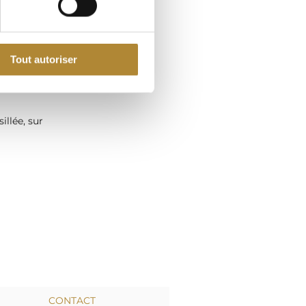
R
es du
Tout autoriser
urs
elleux et
illée, sur
CONTACT