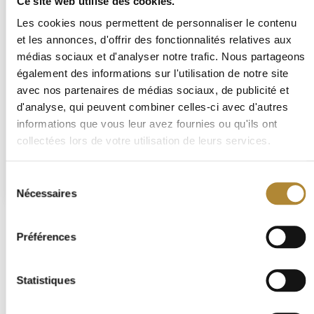
Ce site web utilise des cookies.
Les cookies nous permettent de personnaliser le contenu
et les annonces, d'offrir des fonctionnalités relatives aux
médias sociaux et d'analyser notre trafic. Nous partageons
également des informations sur l'utilisation de notre site
CLAVELINES AOP PICPOUL
CLAVELINES AOP PICPOUL
avec nos partenaires de médias sociaux, de publicité et
DE PINET BLANC 2025 0.75
DE PINET BLANC 2024 1.5 L
d'analyse, qui peuvent combiner celles-ci avec d'autres
L
10,15 €
25,50 €
informations que vous leur avez fournies ou qu'ils ont
Picpoul de Pinet
Picpoul de Pinet
collectées lors de votre utilisation de leurs services.
Sélection
AJOUTER
AJOUTER
Nécessaires
du
consentement
Préférences
Nos Offres
Statistiques
Appellation