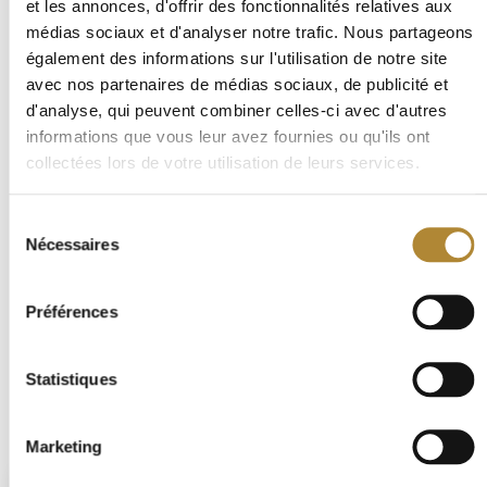
et les annonces, d'offrir des fonctionnalités relatives aux
sont vinifiés traditionnellement.
médias sociaux et d'analyser notre trafic. Nous partageons
Elevage :
également des informations sur l'utilisation de notre site
avec nos partenaires de médias sociaux, de publicité et
Dégustation :
Belle couleur rubis profonde avec des reflets
grenats. Au nez, cette cuvée dégage des senteurs de fruits
d'analyse, qui peuvent combiner celles-ci avec d'autres
rouges et noirs bien mûrs assorties de notes de garrigue et
informations que vous leur avez fournies ou qu'ils ont
d'épices. La bouche est généreuse, chaleureuse, construite
collectées lors de votre utilisation de leurs services.
sur des tanins fondus. Elle se prolonge sur des arômes de
cacao, de café et de réglisse.
Sélection
Accords :
Parfait en accompagnement d'une pièce de
Nécessaires
du
bœuf aux figues, une viande rouge grillée, un gibier en
sauce ou des fromages de caractère.
consentement
Conseils de service :
Servir entre 16 et 18°C.
Préférences
Potentiel de garde :
2 à 4 ans
Statistiques
VINS SIMILAIRES
Marketing