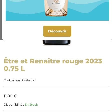
Découvrir
Skip
to
Être et Renaître rouge 2023
the
0.75 L
beginning
of
the
Corbières-Boutenac
images
gallery
11,80 €
Disponibilité :
En Stock