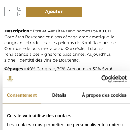
Ajouter
Description :
Être et Renaître rend hommage au Cru
Corbières Boutenac et à son cépage emblématique, le
carignan. Introduit par les pèlerins de Saint-Jacques-de-
Compostelle puis menacé au XXe siècle, il doit sa
renaissance à des vignerons passionnés. Aujourd’hui, il
signe l’identité des vins de Boutenac.
Cépages :
40% Carignan, 30% Grenache et 30% Syrah
Vignoble :
Au cœur des Corbières, Boutenac offre un
terroir d’exception, reconnu Cru du Languedoc. Sur des sols
pierreux et drainants, les vignes plongent leurs racines au
milieu de la garrigue. Le climat méditerranéen, chaud et
Consentement
Détails
À propos des cookies
venté, sublime le Carignan et donne des vins taillés pour la
garde.
Type de sol :
Calcaire, molasses, galets roulés.
Ce site web utilise des cookies.
Vinification :
Le Carignan est ramassé manuellement et
Les cookies nous permettent de personnaliser le contenu
vinifié en macération carbonique. Le Grenache et la Syrah